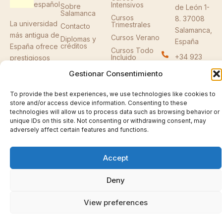
español
Intensivos
Sobre
de León 1-
Salamanca
Cursos
8. 37008
La universidad
Trimestrales
Contacto
Salamanca,
más antigua de
Cursos Verano
Diplomas y
España
créditos
España ofrece
Cursos Todo
+34 923
Incluido
prestigiosos
29 45 00
programas de
Gestionar Consentimiento
español desde
info@salaman
1929.
To provide the best experiences, we use technologies like cookies to
university.org
store and/or access device information. Consenting to these
F
X
I
technologies will allow us to process data such as browsing behavior or
a
-
n
unique IDs on this site. Not consenting or withdrawing consent, may
c
t
s
adversely affect certain features and functions.
e
w
t
b
i
a
o
t
g
o
t
r
© 2026 Cursos de español de la Universidad de
Accept
k
e
a
Salamanca. Todos los derechos reservados.
-
r
m
f
Política de privacidad
Deny
View preferences