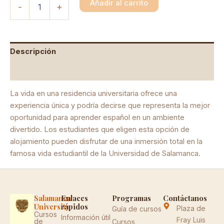
Añadir al carrito
-
+
Descripción
Información adicional
La vida en una residencia universitaria ofrece una
experiencia única y podría decirse que representa la mejor
oportunidad para aprender español en un ambiente
divertido. Los estudiantes que eligen esta opción de
alojamiento pueden disfrutar de una inmersión total en la
famosa vida estudiantil de la Universidad de Salamanca.
Salamanca
Enlaces
Programas
Contáctanos
University
rápidos
Plaza de
Guía de cursos
Cursos
Información útil
Fray Luis
de
Cursos