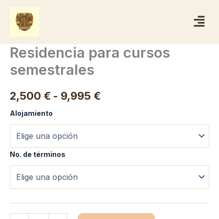
Ir
Menú
al
contenido
Residencia para cursos
semestrales
Rango
2,500
€
-
9,995
€
de
Alojamiento
precios:
desde
No. de términos
2,500 €
hasta
9,995 €