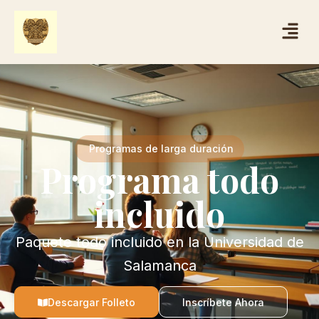
Ir
Menú
al
contenido
Programas de larga duración
Programa todo
incluido
Paquete todo incluido en la Universidad de
Salamanca
Descargar Folleto
Inscríbete Ahora