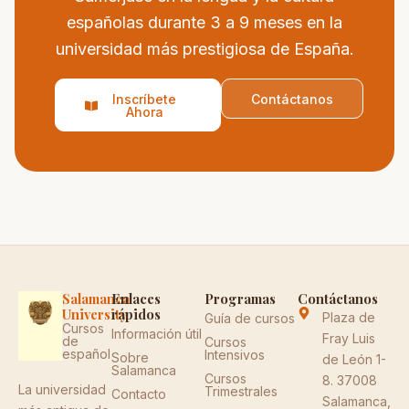
españolas durante 3 a 9 meses en la
universidad más prestigiosa de España.
Inscríbete
Contáctanos
Ahora
Salamanca
Enlaces
Programas
Contáctanos
University
rápidos
Plaza de
Guía de cursos
Cursos
Información útil
Fray Luis
de
Cursos
español
Intensivos
Sobre
de León 1-
Salamanca
Cursos
8. 37008
La universidad
Trimestrales
Contacto
Salamanca,