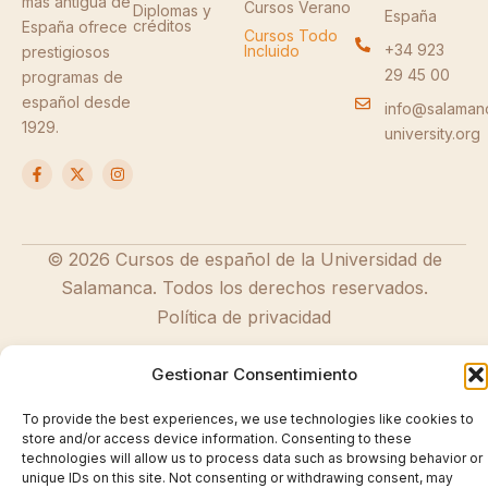
más antigua de
Cursos Verano
Diplomas y
España
créditos
España ofrece
Cursos Todo
+34 923
Incluido
prestigiosos
29 45 00
programas de
español desde
info@salaman
1929.
university.org
F
X
I
a
-
n
c
t
s
e
w
t
b
i
a
o
t
g
o
t
r
© 2026 Cursos de español de la Universidad de
k
e
a
Salamanca. Todos los derechos reservados.
-
r
m
f
Política de privacidad
Gestionar Consentimiento
To provide the best experiences, we use technologies like cookies to
store and/or access device information. Consenting to these
technologies will allow us to process data such as browsing behavior or
unique IDs on this site. Not consenting or withdrawing consent, may