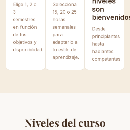
niveles
Elige 1, 2 o
Selecciona
son
3
15, 20 o 25
bienvenido
semestres
horas
en función
semanales
Desde
de tus
para
principiantes
objetivos y
adaptarlo a
hasta
disponibilidad.
tu estilo de
hablantes
aprendizaje.
competentes.
Niveles del curso