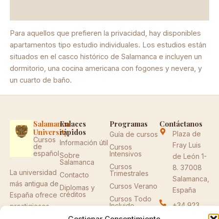
Información adicional
Para aquellos que prefieren la privacidad, hay disponibles
apartamentos tipo estudio individuales. Los estudios están
situados en el casco histórico de Salamanca e incluyen un
dormitorio, una cocina americana con fogones y nevera, y
un cuarto de baño.
Salamanca
Enlaces
Programas
Contáctanos
University
rápidos
Plaza de
Guía de cursos
Cursos
Información útil
Fray Luis
de
Cursos
español
Intensivos
Sobre
de León 1-
Salamanca
Cursos
8. 37008
La universidad
Trimestrales
Contacto
Salamanca,
más antigua de
Cursos Verano
Diplomas y
España
créditos
España ofrece
Cursos Todo
+34 923
Incluido
prestigiosos
29 45 00
programas de
Gestionar Consentimiento