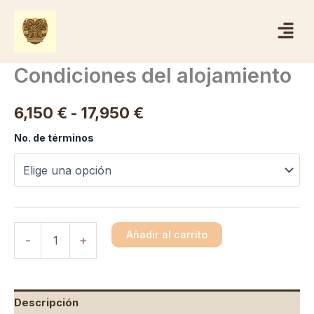
Ir
Menú
al
contenido
Condiciones del alojamiento
Rango
6,150
€
-
17,950
€
de
No. de términos
precios:
desde
6,150 €
Añadir al carrito
hasta
-
+
17,950 €
Descripción